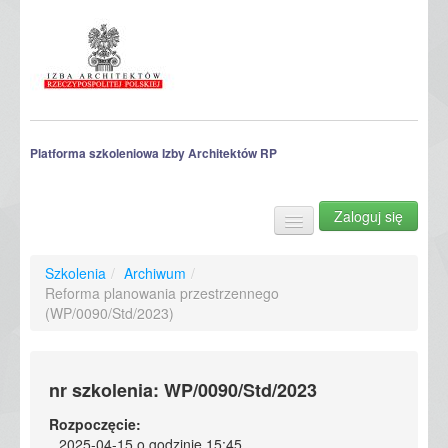
Platforma szkoleniowa Izby Architektów RP
Zaloguj się
Szkolenia
Archiwum szkoleń
Szkolenia
/
Archiwum
/
Reforma planowania przestrzennego
(WP/0090/Std/2023)
nr szkolenia: WP/0090/Std/2023
Rozpoczęcie:
2025-04-15 o godzinie 15:45