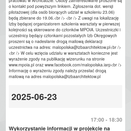
pracować w Archicadzie. Osoby zainteresowane proszone są
o kontakt pod powyższym linkiem. Zgłoszenia dot. wersji
pilotażowej (dla osób biorących udział w szkoleniu 23.06)
będą zbierane do 19.06.<br /> <br /> Z uwagi na lokalizację
Izby będącej organizatorem szkolenia warsztaty w pierwszej
kolejności są skierowane do członków MPOIA. Uczestniczki i
uczestnicy będący członkami pozostałych Izb Okręgowych
proszeni są o nadesłanie drogą mailową deklaracji
uczestnictwa na adres:
malopolska@izbaarchitektow.pl
<br />
<br /> W celu wzięcia udziału w warsztatach konieczne jest
wyrażenie zgody na publikację wizerunku na stronie
www.mpoia.pl oraz www.facebook.com/malopolska.iarp<br />
Informację o wyrażeniu zgody należy przesłać drogą
mailową na adres
malopolska@izbaarchitektow.pl
2025-06-23
17:00 - 18:30
Wykorzystanie informacji w projekcie na