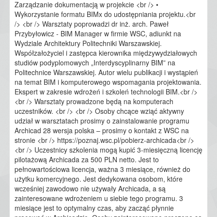
Zarządzanie dokumentacją w projekcie <br /> •
Wykorzystanie formatu BIMx do udostępniania projektu.<br
/> <br /> Warsztaty poprowadzi dr inż. arch. Paweł
Przybyłowicz - BIM Manager w firmie WSC, adiunkt na
Wydziale Architektury Politechniki Warszawskiej.
Współzałożyciel i zastępca kierownika międzywydziałowych
studiów podyplomowych „Interdyscyplinarny BIM” na
Politechnice Warszawskiej. Autor wielu publikacji i wystąpień
na temat BIM i komputerowego wspomagania projektowania.
Ekspert w zakresie wdrożeń i szkoleń technologii BIM.<br />
<br /> Warsztaty prowadzone będą na komputerach
uczestników. <br /> <br /> Osoby chcące wziąć aktywny
udział w warsztatach prosimy o zainstalowanie programu
Archicad 28 wersja polska – prosimy o kontakt z WSC na
stronie <br /> https://poznaj.wsc.pl/pobierz-archicada<br />
<br /> Uczestnicy szkolenia mogą kupić 3-miesięczną licencję
pilotażową Archicada za 500 PLN netto. Jest to
pełnowartościowa licencja, ważna 3 miesiące, również do
użytku komercyjnego. Jest dedykowana osobom, które
wcześniej zawodowo nie używały Archicada, a są
zainteresowane wdrożeniem u siebie tego programu. 3
miesiące jest to optymalny czas, aby zacząć płynnie