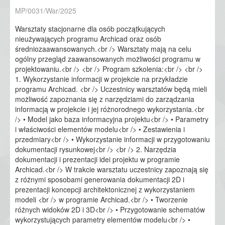
MP/0031/War/2025
Warsztaty stacjonarne dla osób początkujących
nieużywających programu Archicad oraz osób
średniozaawansowanych.<br /> Warsztaty mają na celu
ogólny przegląd zaawansowanych możliwości programu w
projektowaniu.<br /> <br /> Program szkolenia:<br /> <br />
1. Wykorzystanie informacji w projekcie na przykładzie
programu Archicad. <br /> Uczestnicy warsztatów będą mieli
możliwość zapoznania się z narzędziami do zarządzania
informacją w projekcie i jej różnorodnego wykorzystania.<br
/> • Model jako baza informacyjna projektu<br /> • Parametry
i właściwości elementów modelu<br /> • Zestawienia i
przedmiary<br /> • Wykorzystanie informacji w przygotowaniu
dokumentacji rysunkowej<br /> <br /> 2. Narzędzia
dokumentacji i prezentacji idei projektu w programie
Archicad.<br /> W trakcie warsztatu uczestnicy zapoznają się
z różnymi sposobami generowania dokumentacji 2D i
prezentacji koncepcji architektonicznej z wykorzystaniem
modeli <br /> w programie Archicad.<br /> • Tworzenie
różnych widoków 2D i 3D<br /> • Przygotowanie schematów
wykorzystujących parametry elementów modelu<br /> •