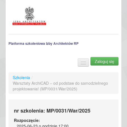
Platforma szkoleniowa Izby Architektów RP
Zaloguj się
Szkolenia
Archiwum szkoleń
Szkolenia
/
Warsztaty ArchiCAD – od podstaw do samodzielnego
projektowania! (MP/0031/War/2025)
nr szkolenia: MP/0031/War/2025
Rozpoczęcie:
2025-06-23 o godzinie 17:00