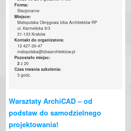
Forma:
Stacjonarne
Miejsce:
Małopolska Okręgowa Izba Architektów RP
ul. Karmelicka 9/3
31-133 Kraków
Kontakt do organizatora:
12 427-26-47
malopolska@izbaarchitektow.pl
Pozostało miejsc:
2
z 20
Czas trwania szkolenia:
3 godz.
Warsztaty ArchiCAD – od
podstaw do samodzielnego
projektowania!