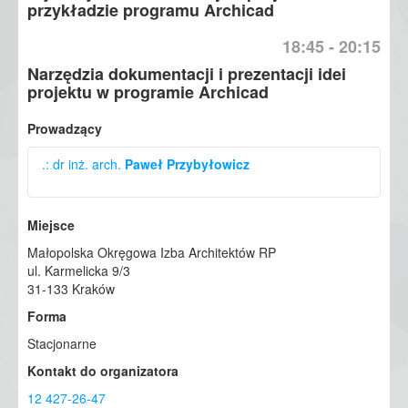
przykładzie programu Archicad
18:45 - 20:15
Narzędzia dokumentacji i prezentacji idei
projektu w programie Archicad
Prowadzący
.: dr inż. arch.
Paweł Przybyłowicz
BIM Manager w firmie WSC, adiunkt na Wydziale
Miejsce
Architektury Politechniki Warszawskiej. Współzałożyciel i
zastępca kierownika międzywydziałowych studiów
Małopolska Okręgowa Izba Architektów RP
podyplomowych „Interdyscyplinarny BIM” na
ul. Karmelicka 9/3
Politechnice Warszawskiej. Autor wielu publikacji i
31-133 Kraków
wystąpień na temat BIM i komputerowego
Forma
wspomagania projektowania. Ekspert w zakresie
wdrożeń i szkoleń technologii BIM.
Stacjonarne
Kontakt do organizatora
12 427-26-47