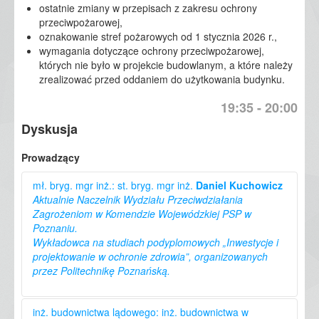
ostatnie zmiany w przepisach z zakresu ochrony
przeciwpożarowej,
oznakowanie stref pożarowych od 1 stycznia 2026 r.,
wymagania dotyczące ochrony przeciwpożarowej,
których nie było w projekcie budowlanym, a które należy
zrealizować przed oddaniem do użytkowania budynku.
19:35 - 20:00
Dyskusja
Prowadzący
mł. bryg. mgr inż.: st. bryg. mgr inż.
Daniel Kuchowicz
Aktualnie Naczelnik Wydziału Przeciwdziałania
Zagrożeniom w Komendzie Wojewódzkiej PSP w
Poznaniu.
Wykładowca na studiach podyplomowych „Inwestycje i
projektowanie w ochronie zdrowia”, organizowanych
przez Politechnikę Poznańską.
Z ochroną przeciwpożarową związany od 1998 r.
inż. budownictwa lądowego: inż. budownictwa w