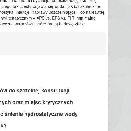
ienia taśmami i dylatacje, po pielęgnację i kontrolę
czego tak często pojawia się woda i jak ich skutecznie
nostyka, iniekcje, naprawy uszczelniające – co naprawdę
m hydrostatycznym – XPS vs. EPS vs. PIR, minimalne
tyczne wskazówki, które ratują budowę.<br />
ów do szczelnej konstrukcji
jnych oraz miejsc krytycznych
 ciśnienie hydrostatyczne wody
ak?