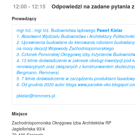
12:00 - 12:15
Odpowiedzi na zadane pytania z
Prowadzący
mgr inż.: mgr inż. Budownictwa lądowego
Paweł Kielar
1. Absolwent Wydziału Budownictwa i Architektury Politechniki
2. Uprawnienia budowlane do kierowania robotami budowlany
na mocy decyzji Wojewody Zachodniopomorskiego
3. Członek Pomorskiej Okręgowej Izby Inżynierów Budownict
4. 13 letnie doświadczenie w zakresie obsługi inwestycji pod
renowacyjnych oraz związanych z konstruowaniem skutecznych
Bergmann, Remmers)
5. 7 letnie doświadczenie w zarządzeniu produktami fasadow
6. Od grudnia 2020 autor bloga www.panskie-oko.blogspot.c
pkielar@remmers.pl
Miejsce
Zachodniopomorska Okręgowa Izba Architektów RP
Jagiellońska 93/4
70-436 Szczecin