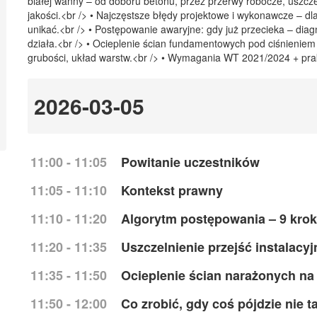
białej wanny – od doboru betonu, przez przerwy robocze, uszczeln
jakości.<br /> • Najczęstsze błędy projektowe i wykonawcze – dla
unikać.<br /> • Postępowanie awaryjne: gdy już przecieka – diag
działa.<br /> • Ocieplenie ścian fundamentowych pod ciśnienie
grubości, układ warstw.<br /> • Wymagania WT 2021/2024 + prak
2026-03-05
11:00 - 11:05
Powitanie uczestników
11:05 - 11:10
Kontekst prawny
11:10 - 11:20
Algorytm postępowania – 9 krok
11:20 - 11:35
Uszczelnienie przejść instalacy
11:35 - 11:50
Ocieplenie ścian narażonych na
11:50 - 12:00
Co zrobić, gdy coś pójdzie nie t