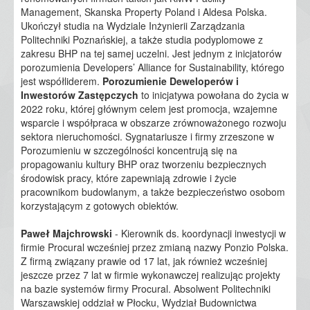
Management, Skanska Property Poland i Aldesa Polska.
Ukończył studia na Wydziale Inżynierii Zarządzania
Politechniki Poznańskiej, a także studia podyplomowe z
zakresu BHP na tej samej uczelni. Jest jednym z inicjatorów
porozumienia Developers’ Alliance for Sustainability, którego
jest współliderem.
Porozumienie Deweloperów i
Inwestorów Zastępczych
to inicjatywa powołana do życia w
2022 roku, której głównym celem jest promocja, wzajemne
wsparcie i współpraca w obszarze zrównoważonego rozwoju
sektora nieruchomości. Sygnatariusze i firmy zrzeszone w
Porozumieniu w szczególności koncentrują się na
propagowaniu kultury BHP oraz tworzeniu bezpiecznych
środowisk pracy, które zapewniają zdrowie i życie
pracownikom budowlanym, a także bezpieczeństwo osobom
korzystającym z gotowych obiektów.
Paweł Majchrowski
- Kierownik ds. koordynacji inwestycji w
firmie Procural wcześniej przez zmianą nazwy Ponzio Polska.
Z firmą związany prawie od 17 lat, jak również wcześniej
jeszcze przez 7 lat w firmie wykonawczej realizując projekty
na bazie systemów firmy Procural. Absolwent Politechniki
Warszawskiej oddział w Płocku, Wydział Budownictwa