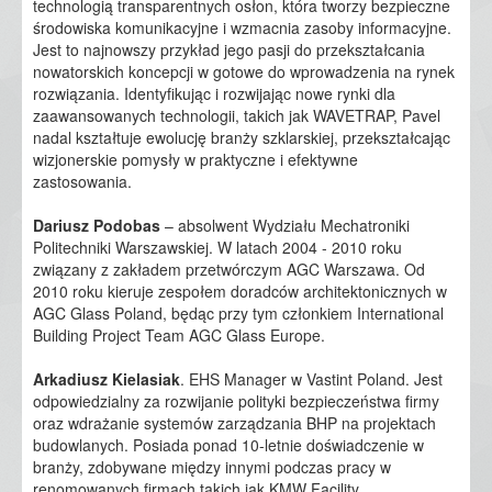
technologią transparentnych osłon, która tworzy bezpieczne
środowiska komunikacyjne i wzmacnia zasoby informacyjne.
Jest to najnowszy przykład jego pasji do przekształcania
nowatorskich koncepcji w gotowe do wprowadzenia na rynek
rozwiązania. Identyfikując i rozwijając nowe rynki dla
zaawansowanych technologii, takich jak WAVETRAP, Pavel
nadal kształtuje ewolucję branży szklarskiej, przekształcając
wizjonerskie pomysły w praktyczne i efektywne
zastosowania.
Dariusz Podobas
– absolwent Wydziału Mechatroniki
Politechniki Warszawskiej. W latach 2004 - 2010 roku
związany z zakładem przetwórczym AGC Warszawa. Od
2010 roku kieruje zespołem doradców architektonicznych w
AGC Glass Poland, będąc przy tym członkiem International
Building Project Team AGC Glass Europe.
Arkadiusz Kielasiak
. EHS Manager w Vastint Poland. Jest
odpowiedzialny za rozwijanie polityki bezpieczeństwa firmy
oraz wdrażanie systemów zarządzania BHP na projektach
budowlanych. Posiada ponad 10-letnie doświadczenie w
branży, zdobywane między innymi podczas pracy w
renomowanych firmach takich jak KMW Facility