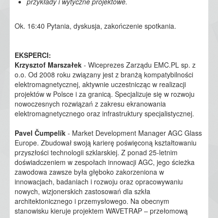
przykłady i wytyczne projektowe.
Ok. 16:40 Pytania, dyskusja, zakończenie spotkania.
EKSPERCI:
Krzysztof Marszałek
- Wiceprezes Zarządu EMC.PL sp. z
o.o. Od 2008 roku związany jest z branżą kompatybilności
elektromagnetycznej, aktywnie uczestnicząc w realizacji
projektów w Polsce i za granicą. Specjalizuje się w rozwoju
nowoczesnych rozwiązań z zakresu ekranowania
elektromagnetycznego oraz infrastruktury specjalistycznej.
Pavel Čumpelík
- Market Development Manager AGC Glass
Europe. Zbudował swoją karierę poświęconą kształtowaniu
przyszłości technologii szklarskiej. Z ponad 25-letnim
doświadczeniem w zespołach innowacji AGC, jego ścieżka
zawodowa zawsze była głęboko zakorzeniona w
innowacjach, badaniach i rozwoju oraz opracowywaniu
nowych, wizjonerskich zastosowań dla szkła
architektonicznego i przemysłowego. Na obecnym
stanowisku kieruje projektem WAVETRAP – przełomową