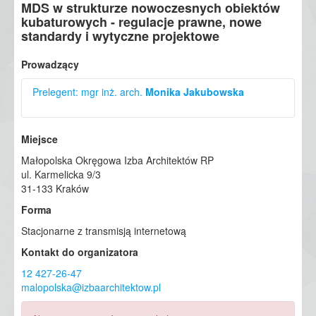
MDS w strukturze nowoczesnych obiektów
kubaturowych - regulacje prawne, nowe
standardy i wytyczne projektowe
Prowadzący
Prelegent: mgr inż. arch.
Monika Jakubowska
Architekt uprawniony od 2005 r., łącząca wieloletnią
Miejsce
praktykę projektową z działalnością konsultingową na
styku architektury i prawa. Doświadczenie zawodowe
Małopolska Okręgowa Izba Architektów RP
zdobywała w renomowanych biurach projektowych oraz
ul. Karmelicka 9/3
prowadząc autorską pracownię, wyspecjalizowaną w
31-133 Kraków
projektowaniu złożonych obiektów przemysłowych o
Forma
zróżnicowanej skali i przeznaczeniu. Współpracowała z
licznymi podmiotami rynkowymi, zapewniając
Stacjonarne z transmisją internetową
kompleksowe wsparcie merytoryczne w procesach
Kontakt do organizatora
inwestycyjnych m.in.: Energoprojekt Warszawa S.A,
Alstom Power, BOT Elektrownia Bełchatów, Veolia Water
12 427-26-47
Systems o/Kraków. Jako główny projektant zajmuje się
malopolska@izbaarchitektow.pl
koordynowaniem pełnego cyklu inwestycyjnego: od fazy
koncepcyjnej i projektu budowlanego, przez