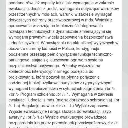
poddano również aspekty takie jak: wymagania w zakresie
ewakuacji ludnośći z „mds”, wymagania dotyczące warunków
przestrzennych w mds-ach, warunki w zakresie wymagań
dotyczących ochrony przeciwpożarowej w mds. Wnioski z
opracowania wskazują na konieczność integrowania
rozwiązań technicznych z dynamicznie zmieniającymi się
wymogami prawnymi w celu zapewnienia bezpieczeństwa
ludności cywilnej. W nawiązaniu do aktualizacji wytycznych w
obszarze ochrony ludności w Polsce, kondygnacje
podziemne przestają pełnić wyłącznie funkcje techniczno-
parkingowe, stając się kluczowym ogniwem systemu
bezpieczeństwa pasywnego. Przepisy wskazują na
konieczność interdyscyplinarnego podejścia do
projektowania, które pozwoli na płynne połączenie
codziennej funkcji użytkowej budynków z rygorystycznymi
wymogami bezpieczeństwa w sytuacjach zagrożenia.<br />
<br /> Program szkolenia:<br /> 1. Wymagania w zakresie
ewakuacji ludności z mds (miejsc doraźnego schronienia).<br
/> 1.a) Regulacje prawne.<br /> 1.b) Wyjście zapasowe.
Wyjście ewakuacyjne i droga służąca do ewakuacji, szyb
awaryjny.<br /> 1.c) Wyjście ewakuacyjne prowadzące
bezpośrednio lub przez przedsionek przeciwpożarowy.<br />