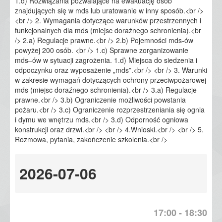
1.d) Rozwiązania pozwalające na ewakuację osób
znajdujących się w mds lub uratowanie w inny sposób.<br />
<br /> 2. Wymagania dotyczące warunków przestrzennych i
funkcjonalnych dla mds (miejsc doraźnego schronienia).<br
/> 2.a) Regulacje prawne.<br /> 2.b) Pojemności mds-ów
powyżej 200 osób. <br /> 1.c) Sprawne zorganizowanie
mds–ów w sytuacji zagrożenia. 1.d) Miejsca do siedzenia i
odpoczynku oraz wyposażenie „mds”.<br /> <br /> 3. Warunki
w zakresie wymagań dotyczących ochrony przeciwpożarowej
mds (miejsc doraźnego schronienia).<br /> 3.a) Regulacje
prawne.<br /> 3.b) Ograniczenie możliwości powstania
pożaru.<br /> 3.c) Ograniczenie rozprzestrzeniania się ognia
i dymu we wnętrzu mds.<br /> 3.d) Odporność ogniowa
konstrukcji oraz drzwi.<br /> <br /> 4.Wnioski.<br /> <br /> 5.
Rozmowa, pytania, zakończenie szkolenia.<br />
2026-07-06
17:00 - 18:30