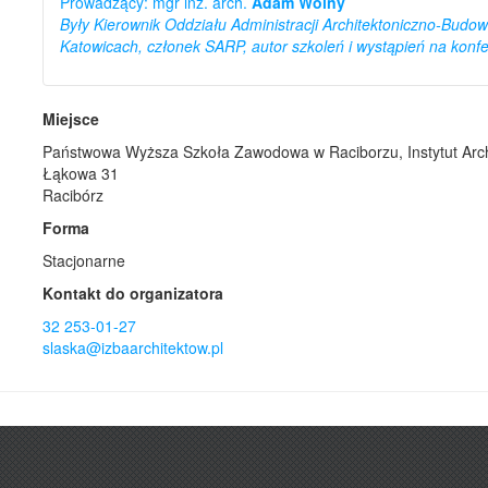
Prowadzący: mgr inż. arch.
Adam Wolny
Były Kierownik Oddziału Administracji Architektoniczno-Budow
Katowicach, członek SARP, autor szkoleń i wystąpień na konf
Miejsce
Państwowa Wyższa Szkoła Zawodowa w Raciborzu, Instytut Archi
Łąkowa 31
Racibórz
Forma
Stacjonarne
Kontakt do organizatora
32 253-01-27
slaska@izbaarchitektow.pl