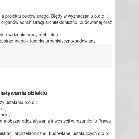
ia projektu budowlanego. Błędy w wyznaczaniu o.o.o. i
 organów administracji architektoniczno–budowlanej oraz
ktu widzenia pracy architekta.
rzestrzennego - Kodeks urbanistyczno-budowlany.
iaływania obiektu
 ustalaniu o.o.o.;
.o.;
ncje;
o a obszar oddziaływania inwestycji w rozumieniu Prawa
stracji architektoniczno–budowlanej ustalających o.o.o.