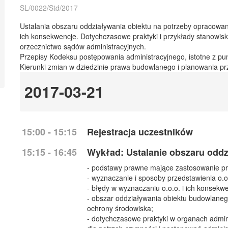
SL/0022/Std/2017
Ustalania obszaru oddziaływania obiektu na potrzeby opracowan
ich konsekwencje. Dotychczasowe praktyki i przykłady stanowisk
orzecznictwo sądów administracyjnych.
Przepisy Kodeksu postępowania administracyjnego, istotne z pun
Kierunki zmian w dziedzinie prawa budowlanego i planowania p
2017-03-21
15:00 - 15:15
Rejestracja uczestników
15:15 - 16:45
Wykład: Ustalanie obszaru oddz
- podstawy prawne mające zastosowanie przy
- wyznaczanie i sposoby przedstawienia o.o
- błędy w wyznaczaniu o.o.o. i ich konsekwe
- obszar oddziaływania obiektu budowlaneg
ochrony środowiska;
- dotychczasowe praktyki w organach admini