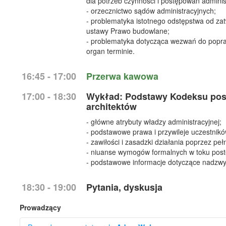
dla potrzeb czynności i postępowań adminis
- orzecznictwo sądów administracyjnych;
- problematyka istotnego odstępstwa od za
ustawy Prawo budowlane;
- problematyka dotycząca wezwań do popra
organ terminie.
16:45 - 17:00
Przerwa kawowa
17:00 - 18:30
Wykład: Podstawy Kodeksu post
architektów
- główne atrybuty władzy administracyjnej;
- podstawowe prawa i przywileje uczestnik
- zawiłości i zasadzki działania poprzez pe
- niuanse wymogów formalnych w toku postę
- podstawowe informacje dotyczące nadzwy
18:30 - 19:00
Pytania, dyskusja
Prowadzący