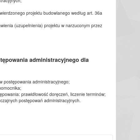
tracyjnych;
twierdzonego projektu budowlanego według art. 36a
wienia (uzupełnienia) projektu w narzuconym przez
ępowania administracyjnego dla
ów postępowania administracyjnego;
łnomocnika;
powania: prawidłowość doręczeń, liczenie terminów;
czajnych postępowań administracyjnych.